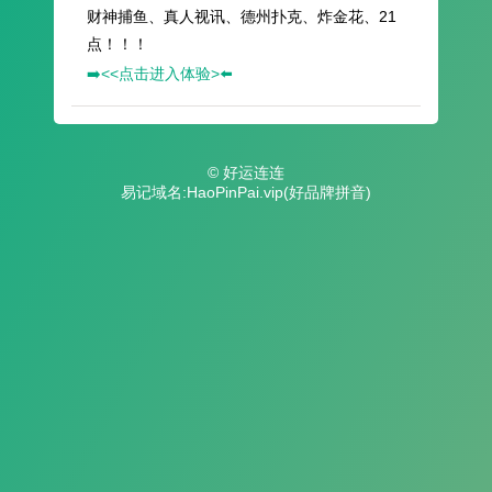
财神捕鱼、真人视讯、德州扑克、炸金花、21
点！！！
➡️<<点击进入体验>⬅️
© 好运连连
易记域名:HaoPinPai.vip(好品牌拼音)